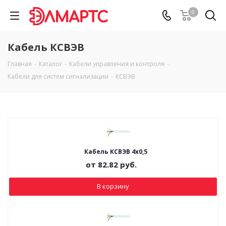
0
Кабель КСВЭВ
Главная
-
Каталог
-
Кабели управления и контроля
-
Кабели для систем сигнализации
-
КСВЭВ
Кабель КСВЭВ 4х0,5
от
82.82
руб.
В корзину