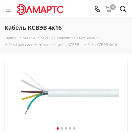
0
Кабель КСВЭВ 4х16
Главная
-
Каталог
-
Кабели управления и контроля
-
Кабели для систем сигнализации
-
КСВЭВ
-
Кабель КСВЭВ 4х16