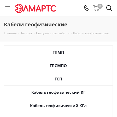
0
Кабели геофизические
Главная
-
Каталог
-
Специальные кабели
-
Кабели геофизические
ГПМП
ГПСМПО
ГСП
Кабель геофизический КГ
Кабель геофизический КГл