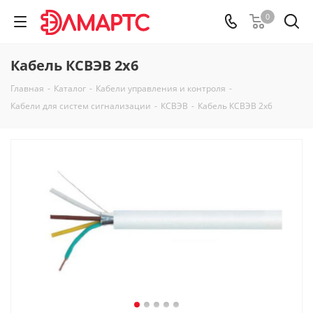
0
Кабель КСВЭВ 2х6
Главная
-
Каталог
-
Кабели управления и контроля
-
Кабели для систем сигнализации
-
КСВЭВ
-
Кабель КСВЭВ 2х6