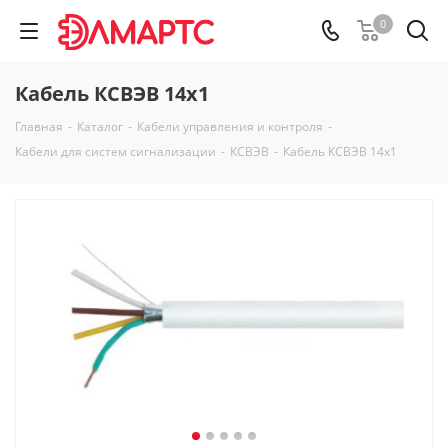
0
Кабель КСВЭВ 14х1
Главная
-
Каталог
-
Кабели управления и контроля
-
Кабели для систем сигнализации
-
КСВЭВ
-
Кабель КСВЭВ 14х1