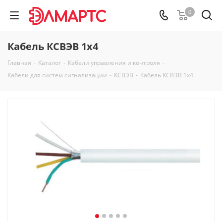
0
Кабель КСВЭВ 1х4
Главная
-
Каталог
-
Кабели управления и контроля
-
Кабели для систем сигнализации
-
КСВЭВ
-
Кабель КСВЭВ 1х4