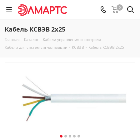
0
Кабель КСВЭВ 2х25
Главная
-
Каталог
-
Кабели управления и контроля
-
Кабели для систем сигнализации
-
КСВЭВ
-
Кабель КСВЭВ 2х25