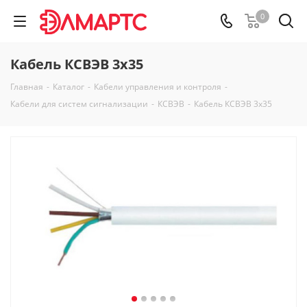
0
Кабель КСВЭВ 3х35
Главная
-
Каталог
-
Кабели управления и контроля
-
Кабели для систем сигнализации
-
КСВЭВ
-
Кабель КСВЭВ 3х35