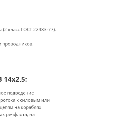
(2 класс ГОСТ 22483-77).
х проводников.
 14х2,5:
ное подведение
ктротока к силовым или
цепям на кораблях
ах речфлота, на