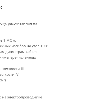
:
оку, рассчитанное на
ее 1 МОм.
жных изгибов на угол ±90°
ым диаметрам кабеля.
 нижеперечисленных
жесткости ІІІ;
сткости ІV;
м²);
;
р на электропроводнике