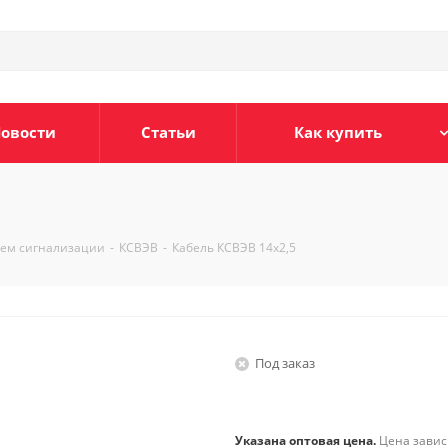
овости
Статьи
Как купить
тем сигнализации
-
КСВЭВ
-
Кабель КСВЭВ 14х2,5
Под заказ
Указана оптовая цена.
Цена зависи