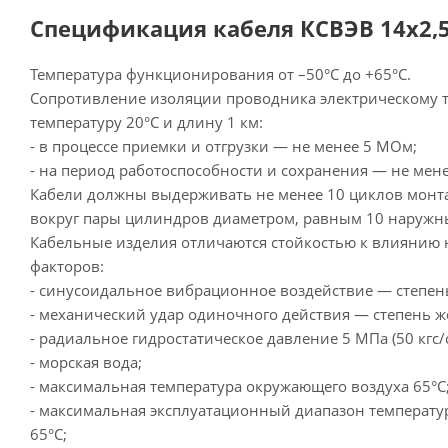
Спецификация кабеля КСВЭВ 14х2,5
Температура функционирования от –50°С до +65°С.
Сопротивление изоляции проводника электрическому т
температуру 20°С и длину 1 км:
- в процессе приемки и отгрузки — не менее 5 МОм;
- на период работоспособности и сохранения — не мен
Кабели должны выдерживать не менее 10 циклов монта
вокруг пары цилиндров диаметром, равным 10 наружн
Кабельные изделия отличаются стойкостью к влиянию
факторов:
- синусоидальное вибрационное воздействие — степень 
- механический удар одиночного действия — степень же
- радиальное гидростатическое давление 5 МПа (50 кгс/с
- морская вода;
- максимальная температура окружающего воздуха 65°С
- максимальная эксплуатационный диапазон температу
65°С;