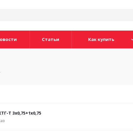
овости
Статьи
Как купить
Т
ТГ-Т 3х0,75+1х0,75
каз