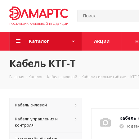
ПОСТАВЩИК КАБЕЛЬНОЙ ПРОДУКЦИИ
Каталог
Акции
Н
Кабель КТГ-Т
Главная
-
Каталог
-
Кабель силовой
-
Кабели силовые гибкие
-
КТГ-
Кабель силовой
Кабель К
Кабели управления и
контроля
Под за