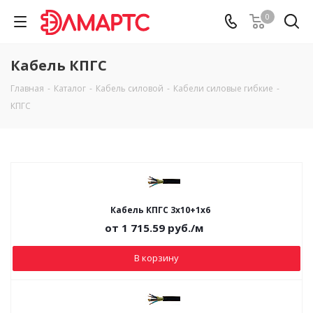
0
Кабель КПГС
Главная
-
Каталог
-
Кабель силовой
-
Кабели силовые гибкие
-
КПГС
Кабель КПГС 3х10+1х6
от
1 715.59
руб.
/м
В корзину