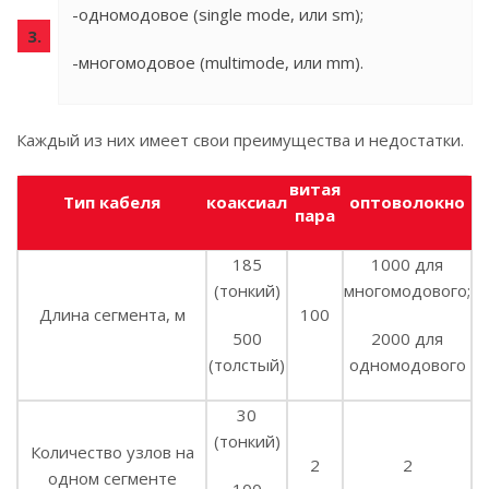
-одномодовое (single mode, или sm);
-многомодовое (multimode, или mm).
Каждый из них имеет свои преимущества и недостатки.
витая
Тип кабеля
коаксиал
оптоволокно
пара
185
1000 для
(тонкий)
многомодового;
Длина сегмента, м
100
500
2000 для
(толстый)
одномодового
30
(тонкий)
Количество узлов на
2
2
одном сегменте
100