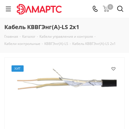
0
Кабель КВВГЭнг(А)-LS 2х1
Главная
-
Каталог
-
Кабели управления и контроля
-
Кабели контрольные
-
КВВГЭнг(А)-LS
-
Кабель КВВГЭнг(А)-LS 2х1
ХИТ