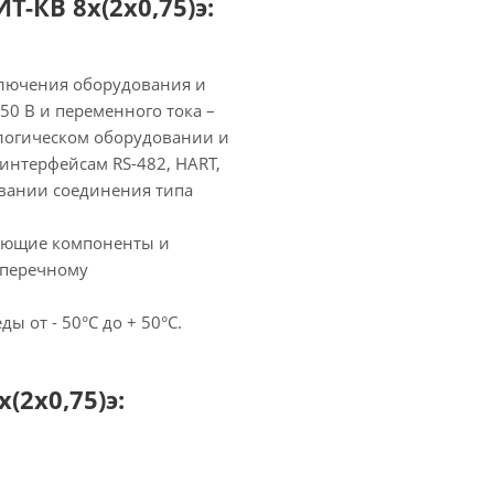
-КВ 8х(2х0,75)э:
ключения оборудования и
50 В и переменного тока –
рологическом оборудовании и
интерфейсам RS-482, HART,
овании соединения типа
рующие компоненты и
оперечному
 от - 50°C до + 50°C.
2х0,75)э: