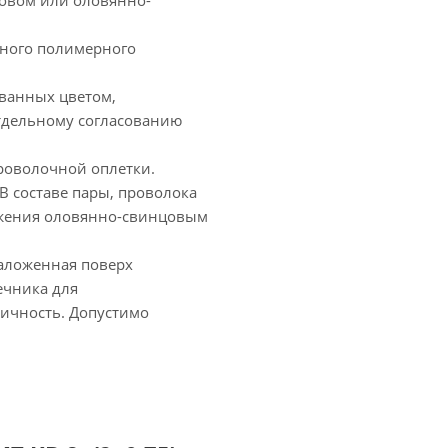
ловом или оловянно-
ного полимерного
ованных цветом,
отдельному согласованию
роволочной оплетки.
В составе пары, проволока
ужения оловянно-свинцовым
аложенная поверх
ечника для
ичность. Допустимо