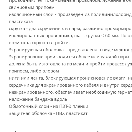
Проводники эл. тока - медные проволоки, луженные о
свинцовым припоем
изоляционный слой - произведен из поливинилхлорид
пластиката
скрутка - два скрученных в пары, различно промаркир
изолированных проводника, шаг скрутки < 60 мм. По 
возможна скрутка в тройки.
Экранирующая оболочка - представлена в виде медноп
Экранирование производится общее или каждой пары. 
должна быть изготовлена из меди и пройти процесс л
припоем, либо оловом
нити или лента, блокирующая проникновение влаги, н
сердечника для экранированного кабеля и внутри серд
неэкранированного, обеспечивает необходимую гермет
наложение бандажа вдоль.
Обмоточный слой - из ПЭТ-Э пленки
Защитная оболочка - ПВХ пластикат