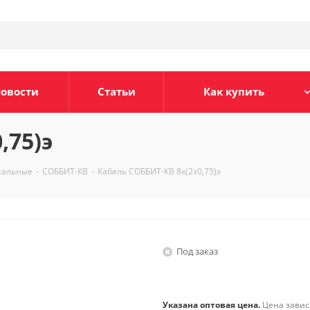
овости
Статьи
Как купить
,75)э
сальные
-
СОББИТ-КВ
-
Кабель СОББИТ-КВ 8х(2х0,75)э
Под заказ
Указана оптовая цена.
Цена зависи