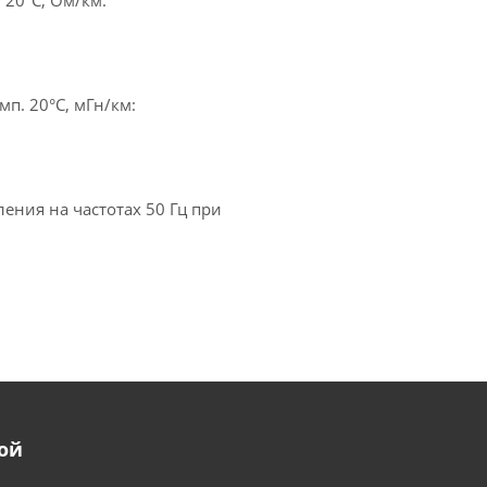
 20°С, Ом/км:
п. 20°С, мГн/км:
ения на частотах 50 Гц при
ой