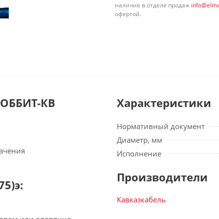
наличие в отделе продаж
info@elma
офертой.
СОББИТ-КВ
Характеристики
Нормативный документ
Диаметр, мм
начения
Исполнение
Производители
5)э:
Кавказкабель