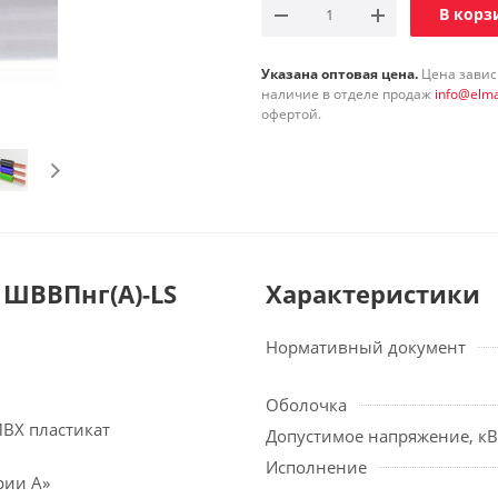
В корз
Указана оптовая цена.
Цена зависи
наличие в отделе продаж
info@elma
офертой.
ШВВПнг(А)-LS
Характеристики
Нормативный документ
Оболочка
ПВХ пластикат
Допустимое напряжение, кВ
Исполнение
рии А»