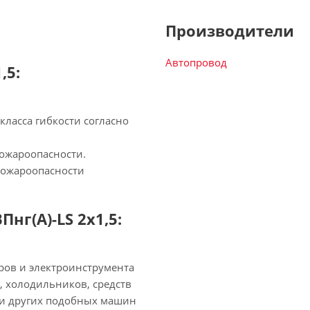
Производители
Автопровод
,5:
ласса гибкости согласно
ожароопасности.
пожароопасности
г(А)-LS 2х1,5:
ов и электроинструмента
, холодильников, средств
 и других подобных машин