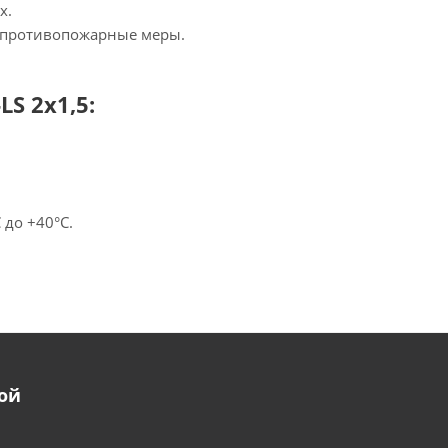
х.
е противопожарные меры.
S 2х1,5:
 до +40°С.
ой