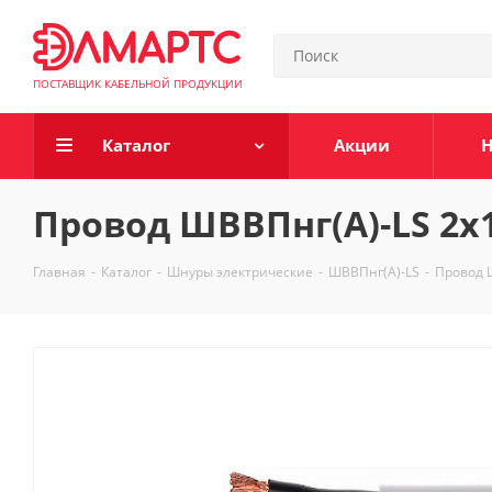
ПОСТАВЩИК КАБЕЛЬНОЙ ПРОДУКЦИИ
Каталог
Акции
Н
Провод ШВВПнг(А)-LS 2х1
Главная
-
Каталог
-
Шнуры электрические
-
ШВВПнг(А)-LS
-
Провод 