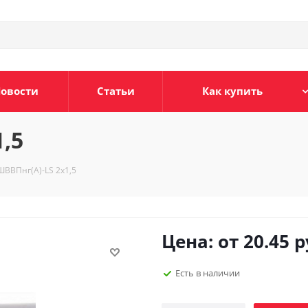
овости
Статьи
Как купить
,5
ШВВПнг(А)-LS 2х1,5
Цена: от
20.45
р
Есть в наличии