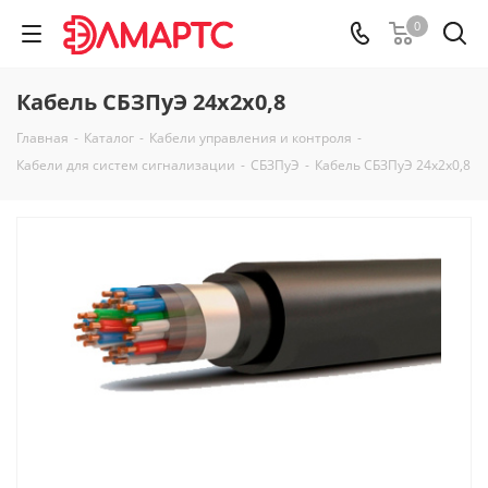
0
Кабель СБЗПуЭ 24х2х0,8
Главная
-
Каталог
-
Кабели управления и контроля
-
Кабели для систем сигнализации
-
СБЗПуЭ
-
Кабель СБЗПуЭ 24х2х0,8