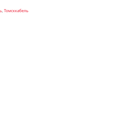
ь
,
Томсккабель