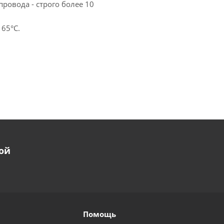
ровода - строго более 10
 65°С.
ой
Помощь