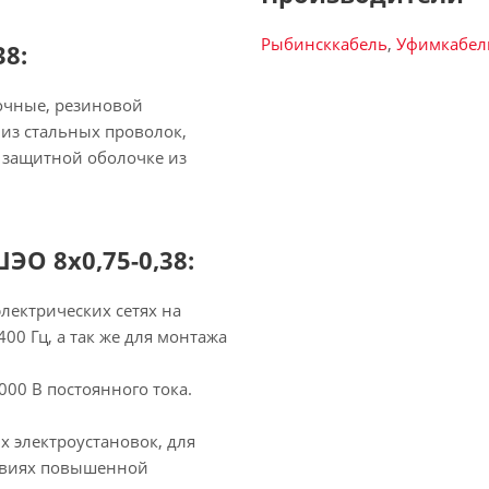
Рыбинсккабель
,
Уфимкабел
8:
очные, резиновой
из стальных проволок,
 защитной оболочке из
ЭО 8х0,75-0,38:
лектрических сетях на
00 Гц, а так же для монтажа
00 В постоянного тока.
 электроустановок, для
ловиях повышенной