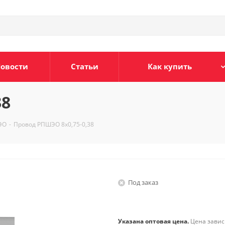
овости
Статьи
Как купить
38
ЭО
-
Провод РПШЭО 8х0,75-0,38
Под заказ
Указана оптовая цена.
Цена зависи