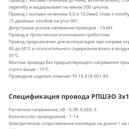
Провод с жилами сечением до 4мм2 включительно, сто
перегибу и выдерживает не менее 500 циклов.
Провод с жилами сечением 6,0 и 10,0мм2 стоек к изгиб
15 двойных изгибов на угол 90°.
Допустимое усилие натяжения проводов - 19,6Н.
Провод в тропическом исполнении грибостоек.
Провод предназначен для эксплуатации при нагреве о
40 до 60°С и относительного содержания влаги в возду
35°С.
Монтаж провода без предшествующего нагревания прои
строго выше - 15°С.
Проводное изделие отвечает ТУ 16.К18-001-89.
Спецификация провода РПШЭО 3х10
Расчетное напряжение, кВ - 0,38; 0,660; 3.
Колическтво проводников - 1-14.
Электрическое сопротивление изоляции на длине 1 км п