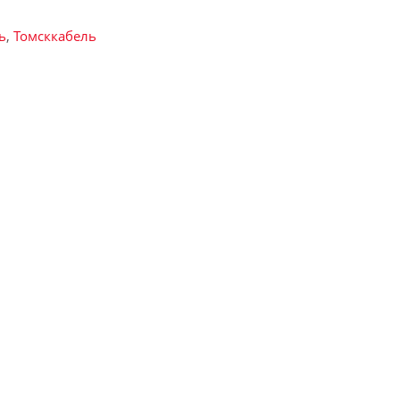
ь
,
Томсккабель