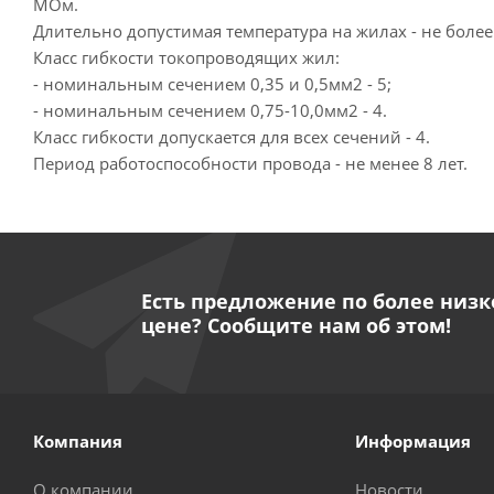
МОм.
Длительно допустимая температура на жилах - не более
Класс гибкости токопроводящих жил:
- номинальным сечением 0,35 и 0,5мм2 - 5;
- номинальным сечением 0,75-10,0мм2 - 4.
Класс гибкости допускается для всех сечений - 4.
Период работоспособности провода - не менее 8 лет.
Есть предложение по более низк
цене? Сообщите нам об этом!
Компания
Информация
О компании
Новости