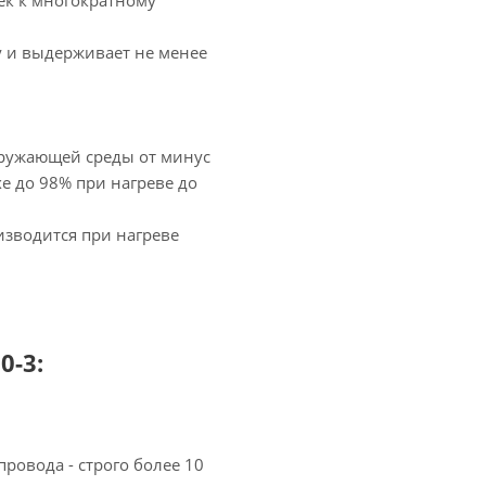
ек к многократному
у и выдерживает не менее
кружающей среды от минус
хе до 98% при нагреве до
зводится при нагреве
-3:
ровода - строго более 10