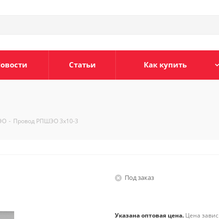
овости
Статьи
Как купить
ЭО
-
Провод РПШЭО 3х10-3
Под заказ
Указана оптовая цена.
Цена зависи