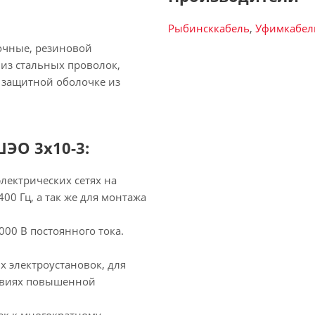
Рыбинсккабель
,
Уфимкабел
очные, резиновой
из стальных проволок,
 защитной оболочке из
ЭО 3х10-3:
лектрических сетях на
00 Гц, а так же для монтажа
00 В постоянного тока.
 электроустановок, для
ловиях повышенной