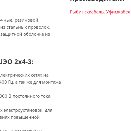
Рыбинсккабель
,
Уфимкабел
очные, резиновой
из стальных проволок,
 защитной оболочке из
ЭО 2х4-3:
лектрических сетях на
00 Гц, а так же для монтажа
00 В постоянного тока.
 электроустановок, для
ловиях повышенной