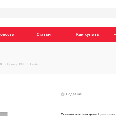
овости
Статьи
Как купить
ЭО
-
Провод РПШЭО 2х4-3
Под заказ
Указана оптовая цена.
Цена зависи