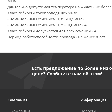
МОм.
Длительно допустимая температура на жилах - не более
Класс гибкости токопроводящих жил:
- номинальным сечением 0,35 и 0,5мм2 - 5;
- номинальным сечением 0,75-10,0мм2 - 4.
Класс гибкости допускается для всех сечений - 4.
Период работоспособности провода - не менее 8 лет.
Есть предложение по более низк
цене? Сообщите нам об этом!
Компания
Информация
О компании
Новости