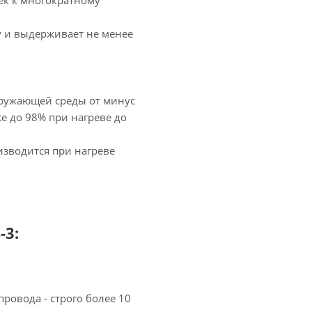
ек к многократному
у и выдерживает не менее
кружающей среды от минус
хе до 98% при нагреве до
зводится при нагреве
-3:
ровода - строго более 10