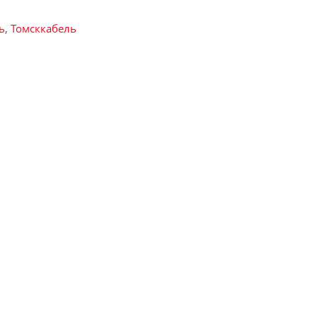
ь
,
Томсккабель