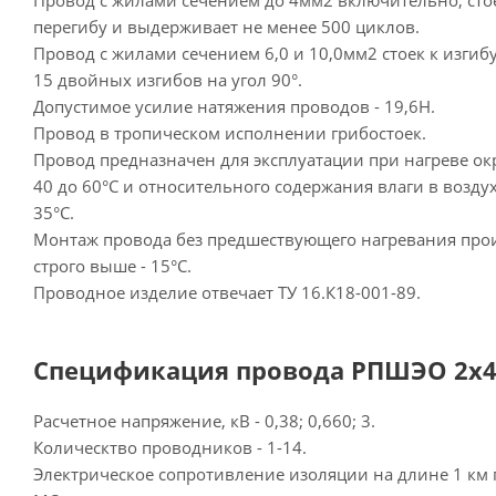
Провод с жилами сечением до 4мм2 включительно, сто
перегибу и выдерживает не менее 500 циклов.
Провод с жилами сечением 6,0 и 10,0мм2 стоек к изгиб
15 двойных изгибов на угол 90°.
Допустимое усилие натяжения проводов - 19,6Н.
Провод в тропическом исполнении грибостоек.
Провод предназначен для эксплуатации при нагреве о
40 до 60°С и относительного содержания влаги в возду
35°С.
Монтаж провода без предшествующего нагревания прои
строго выше - 15°С.
Проводное изделие отвечает ТУ 16.К18-001-89.
Спецификация провода РПШЭО 2х4
Расчетное напряжение, кВ - 0,38; 0,660; 3.
Колическтво проводников - 1-14.
Электрическое сопротивление изоляции на длине 1 км п