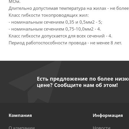
МОм.
Длительно допустимая температура на жилах - не более
Класс гибкости токопроводящих жил:
- номинальным сечением 0,35 и 0,5мм2 - 5;
- номинальным сечением 0,75-10,0мм2 - 4.
Класс гибкости допускается для всех сечений - 4.
Период работоспособности провода - не менее 8 лет.
Есть предложение по более низк
цене? Сообщите нам об этом!
Компания
Информация
О компании
Новости