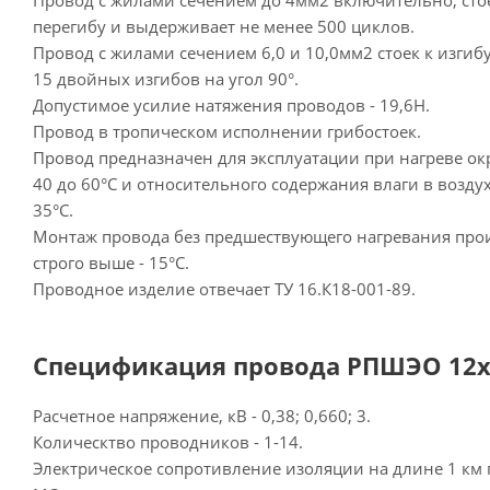
Провод с жилами сечением до 4мм2 включительно, сто
перегибу и выдерживает не менее 500 циклов.
Провод с жилами сечением 6,0 и 10,0мм2 стоек к изгиб
15 двойных изгибов на угол 90°.
Допустимое усилие натяжения проводов - 19,6Н.
Провод в тропическом исполнении грибостоек.
Провод предназначен для эксплуатации при нагреве о
40 до 60°С и относительного содержания влаги в возду
35°С.
Монтаж провода без предшествующего нагревания прои
строго выше - 15°С.
Проводное изделие отвечает ТУ 16.К18-001-89.
Спецификация провода РПШЭО 12х1
Расчетное напряжение, кВ - 0,38; 0,660; 3.
Колическтво проводников - 1-14.
Электрическое сопротивление изоляции на длине 1 км п