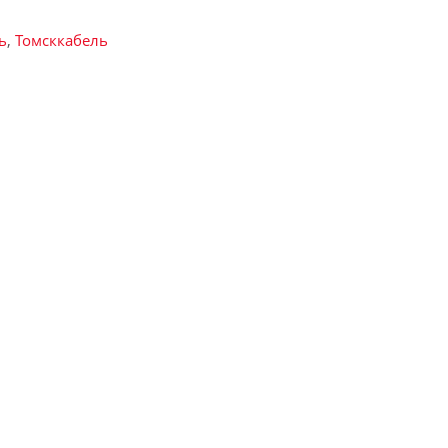
ь
,
Томсккабель