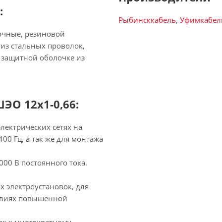
:
Рыбинсккабель
,
Уфимкабел
очные, резиновой
из стальных проволок,
 защитной оболочке из
ЭО 12х1-0,66:
лектрических сетях на
00 Гц, а так же для монтажа
00 В постоянного тока.
 электроустановок, для
ловиях повышенной