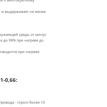
ек к многократному
у и выдерживает не менее
кружающей среды от минус
хе до 98% при нагреве до
зводится при нагреве
-0,66:
ровода - строго более 10