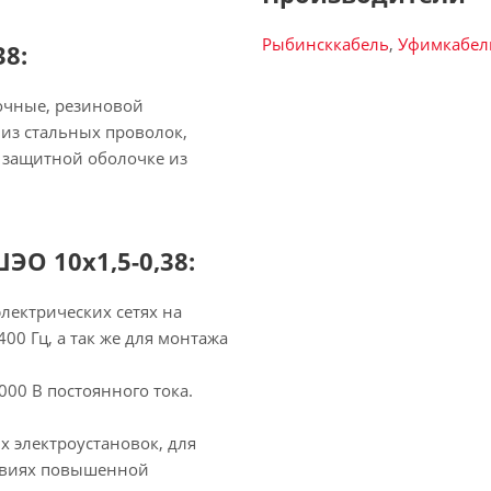
Рыбинсккабель
,
Уфимкабел
8:
очные, резиновой
из стальных проволок,
 защитной оболочке из
ЭО 10х1,5-0,38:
лектрических сетях на
00 Гц, а так же для монтажа
00 В постоянного тока.
 электроустановок, для
ловиях повышенной