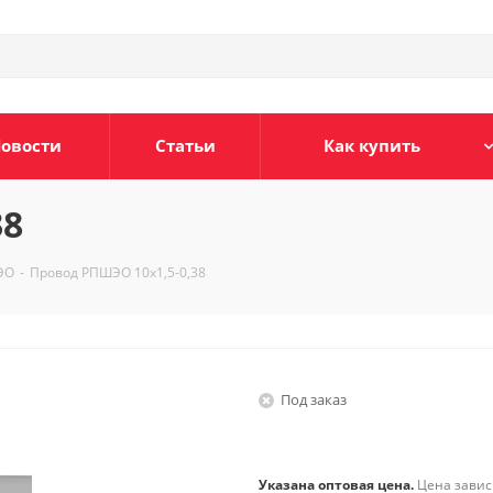
овости
Статьи
Как купить
38
ЭО
-
Провод РПШЭО 10х1,5-0,38
Под заказ
Указана оптовая цена.
Цена зависи