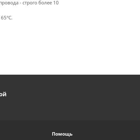
ровода - строго более 10
 65°С.
ой
Помощь