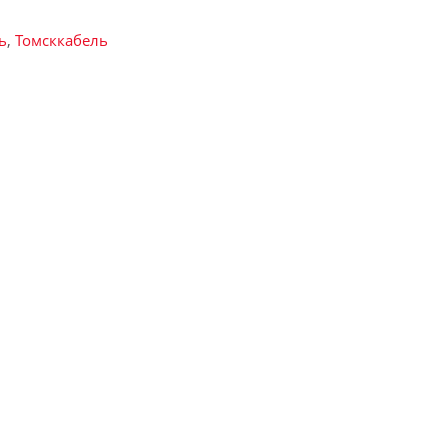
ь
,
Томсккабель