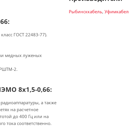
Рыбинсккабель
,
Уфимкабел
66:
класс ГОСТ 22483-77).
или медных луженых
 РШТМ-2.
МО 8х1,5-0,66:
радиоаппаратуры, а также
етях на расчетное
тотой до 400 Гц или на
го тока соответственно.