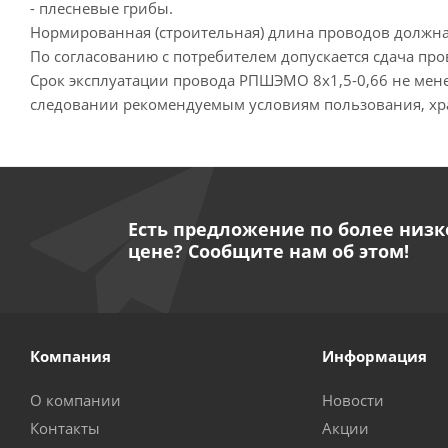
- плесневые грибы.
Нормированная (строительная) длина проводов должна 
По согласованию с потребителем допускается сдача п
Срок эксплуатации провода РПШЭМО 8х1,5-0,66 не мене
следовании рекомендуемым условиям пользования, хр
Есть предложение по более низк
цене? Сообщите нам об этом!
Компания
Информация
О компании
Новости
Контакты
Акции