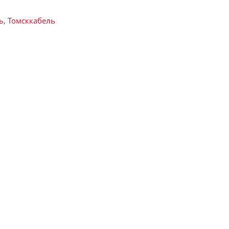
ь
,
Томсккабель