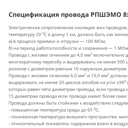
Спецификация провода РПШЭМО 8х1
Электрическое сопротивление изоляции жил проводов,
0
температуру 20
С и длину 1 км, должно быть как мини
а) в процессе приемки и отгрузки — 100 МОм;
б) на период работоспособности и сохранения — 1 МОм
2
Провода с жилами сечением до 4,0 мм
включительно д
многократному перегибу и выдерживать не менее 500 
роликов с диаметром равным 10 наружным диаметрам 
2
2
Провода с жилами сечением 6,0 мм
и 10,0 мм
должны 
0
выдерживать не менее 20 циклов изгибов на угол ±90
которых равен пяти диаметрам провода, если провода 
15 диаметрам провода если провода имеют более семи 
Провода должны быть стойкими к воздействию следую
0
- повышенная температура среды до 65
С;
- пониженная температура внешнего пространства: мин
- относительный показатель содержания влаги в воздух