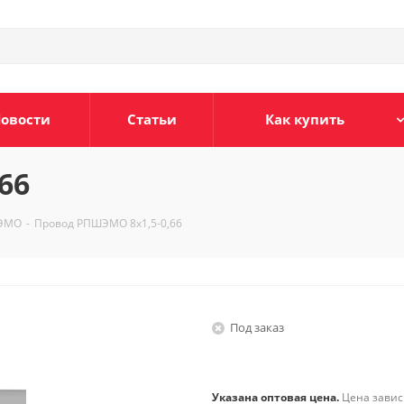
овости
Статьи
Как купить
66
ЭМО
-
Провод РПШЭМО 8х1,5-0,66
Под заказ
Указана оптовая цена.
Цена зависи