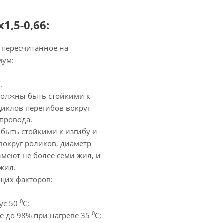
,5-0,66:
 пересчитанное на
мум:
.
олжны быть стойкими к
циклов перегибов вокруг
провода.
быть стойкими к изгибу и
вокруг роликов, диаметр
имеют не более семи жил, и
жил.
щих факторов:
0
ус 50
С;
0
е до 98% при нагреве 35
С;