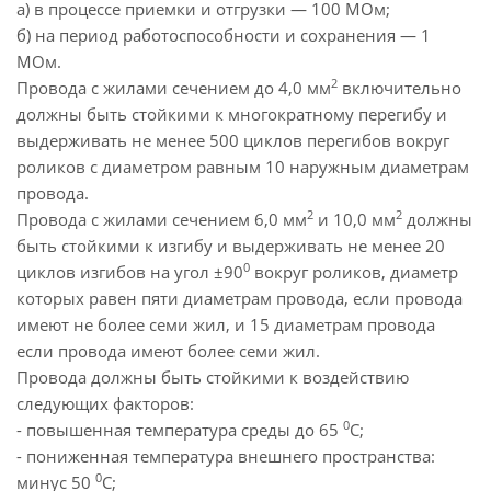
а) в процессе приемки и отгрузки — 100 МОм;
б) на период работоспособности и сохранения — 1
МОм.
2
Провода с жилами сечением до 4,0 мм
включительно
должны быть стойкими к многократному перегибу и
выдерживать не менее 500 циклов перегибов вокруг
роликов с диаметром равным 10 наружным диаметрам
провода.
2
2
Провода с жилами сечением 6,0 мм
и 10,0 мм
должны
быть стойкими к изгибу и выдерживать не менее 20
0
циклов изгибов на угол ±90
вокруг роликов, диаметр
которых равен пяти диаметрам провода, если провода
имеют не более семи жил, и 15 диаметрам провода
если провода имеют более семи жил.
Провода должны быть стойкими к воздействию
следующих факторов:
0
- повышенная температура среды до 65
С;
- пониженная температура внешнего пространства:
0
минус 50
С;