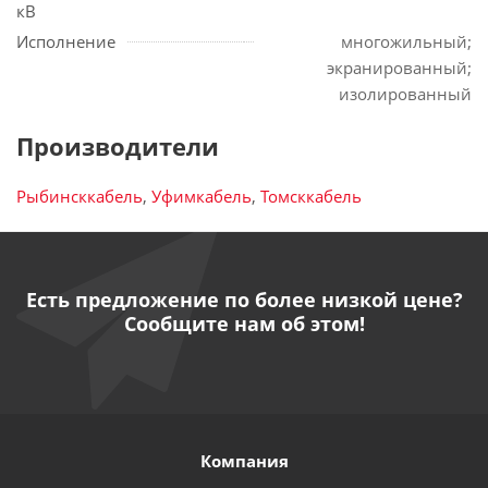
кВ
Исполнение
многожильный;
экранированный;
изолированный
Производители
Рыбинсккабель
,
Уфимкабель
,
Томсккабель
Есть предложение по более низкой цене?
Сообщите нам об этом!
Компания