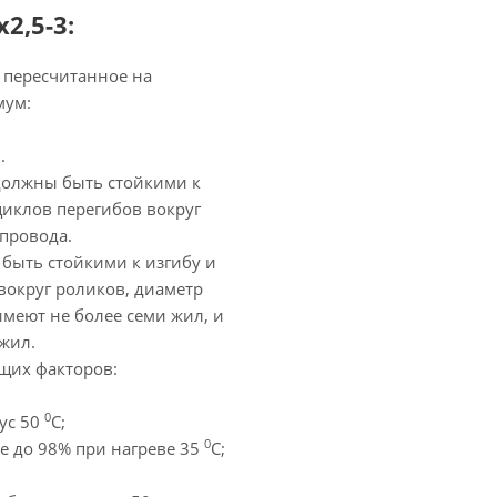
,5-3:
 пересчитанное на
мум:
.
олжны быть стойкими к
циклов перегибов вокруг
провода.
быть стойкими к изгибу и
вокруг роликов, диаметр
имеют не более семи жил, и
жил.
щих факторов:
0
ус 50
С;
0
е до 98% при нагреве 35
С;