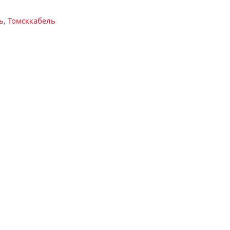
ь
,
Томсккабель