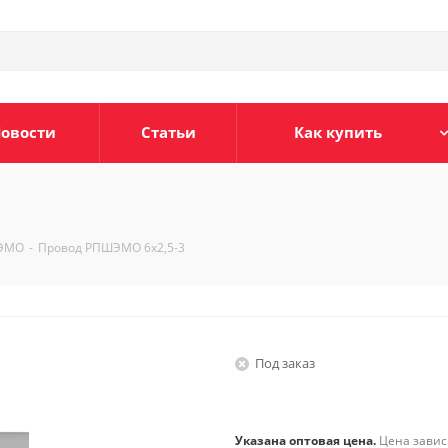
овости
Статьи
Как купить
ЭМО
-
Провод РПШЭМО 6х2,5-3
Под заказ
Указана оптовая цена.
Цена зависи