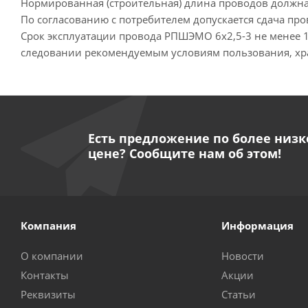
Нормированная (строительная) длина проводов должна 
По согласованию с потребителем допускается сдача п
Срок эксплуатации провода РПШЭМО 6х2,5-3 не менее 1
следовании рекомендуемым условиям пользования, хр
Есть предложение по более низк
цене? Сообщите нам об этом!
Компания
Информация
О компании
Новости
Контакты
Акции
Реквизиты
Статьи