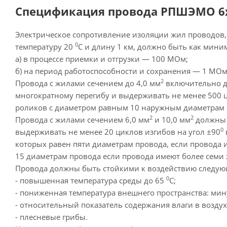
Спецификация провода РПШЭМО 6х2
Электрическое сопротивление изоляции жил проводов,
0
температуру 20
С и длину 1 км, должно быть как мини
а) в процессе приемки и отгрузки — 100 МОм;
б) на период работоспособности и сохранения — 1 МОм
2
Провода с жилами сечением до 4,0 мм
включительно д
многократному перегибу и выдерживать не менее 500 
роликов с диаметром равным 10 наружным диаметрам 
2
2
Провода с жилами сечением 6,0 мм
и 10,0 мм
должны 
0
выдерживать не менее 20 циклов изгибов на угол ±90
которых равен пяти диаметрам провода, если провода 
15 диаметрам провода если провода имеют более семи 
Провода должны быть стойкими к воздействию следую
0
- повышенная температура среды до 65
С;
- пониженная температура внешнего пространства: мин
- относительный показатель содержания влаги в воздух
- плесневые грибы.