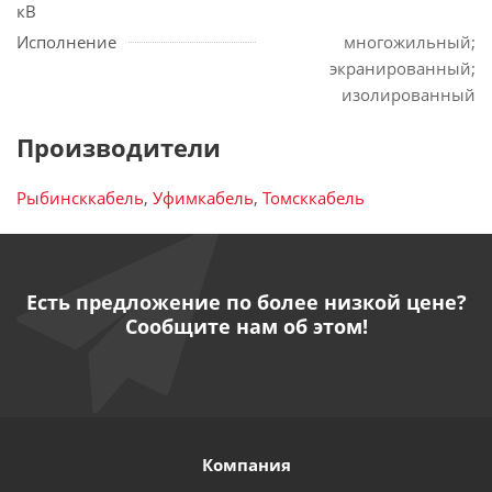
кВ
Исполнение
многожильный;
экранированный;
изолированный
Производители
Рыбинсккабель
,
Уфимкабель
,
Томсккабель
Есть предложение по более низкой цене?
Сообщите нам об этом!
Компания