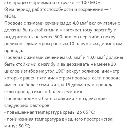
а) в процессе приемки и отгрузки — 100 МОм;
б) на период работоспособности и сохранения — 1
МОм.
2
Провода с жилами сечением до 4,0 мм
включительно
должны быть стойкими к многократному перегибу и
выдерживать не менее 500 циклов перегибов вокруг
роликов с диаметром равным 10 наружным диаметрам
провода.
2
2
Провода с жилами сечением 6,0 мм
и 10,0 мм
должны
быть стойкими к изгибу и выдерживать не менее 20
0
циклов изгибов на угол ±90
вокруг роликов, диаметр
которых равен пяти диаметрам провода, если провода
имеют не более семи жил, и 15 диаметрам провода
если провода имеют более семи жил.
Провода должны быть стойкими к воздействию
следующих факторов:
0
- повышенная температура среды до 65
С;
- пониженная температура внешнего пространства:
0
минус 50
С;