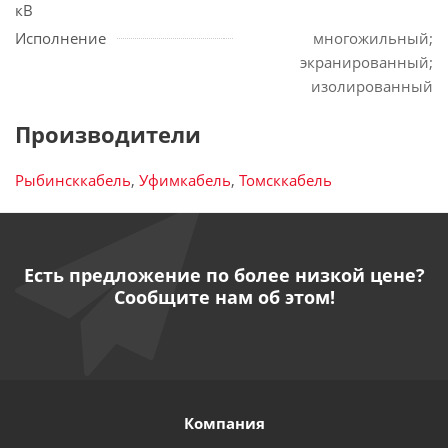
кВ
Исполнение
многожильный;
экранированный;
изолированный
Производители
Рыбинсккабель
,
Уфимкабель
,
Томсккабель
Есть предложение по более низкой цене?
Сообщите нам об этом!
Компания