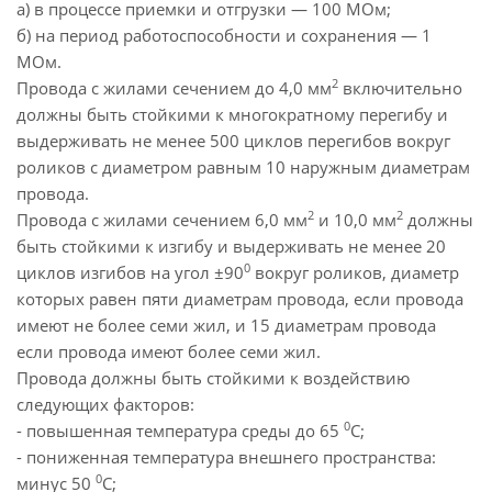
а) в процессе приемки и отгрузки — 100 МОм;
б) на период работоспособности и сохранения — 1
МОм.
2
Провода с жилами сечением до 4,0 мм
включительно
должны быть стойкими к многократному перегибу и
выдерживать не менее 500 циклов перегибов вокруг
роликов с диаметром равным 10 наружным диаметрам
провода.
2
2
Провода с жилами сечением 6,0 мм
и 10,0 мм
должны
быть стойкими к изгибу и выдерживать не менее 20
0
циклов изгибов на угол ±90
вокруг роликов, диаметр
которых равен пяти диаметрам провода, если провода
имеют не более семи жил, и 15 диаметрам провода
если провода имеют более семи жил.
Провода должны быть стойкими к воздействию
следующих факторов:
0
- повышенная температура среды до 65
С;
- пониженная температура внешнего пространства:
0
минус 50
С;