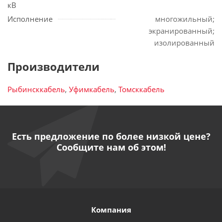
кВ
Исполнение
многожильный;
экранированный;
изолированный
Производители
Рыбинсккабель
,
Уфимкабель
,
Томсккабель
Есть предложение по более низкой цене?
Сообщите нам об этом!
Компания