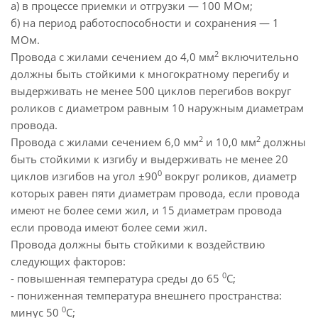
а) в процессе приемки и отгрузки — 100 МОм;
б) на период работоспособности и сохранения — 1
МОм.
2
Провода с жилами сечением до 4,0 мм
включительно
должны быть стойкими к многократному перегибу и
выдерживать не менее 500 циклов перегибов вокруг
роликов с диаметром равным 10 наружным диаметрам
провода.
2
2
Провода с жилами сечением 6,0 мм
и 10,0 мм
должны
быть стойкими к изгибу и выдерживать не менее 20
0
циклов изгибов на угол ±90
вокруг роликов, диаметр
которых равен пяти диаметрам провода, если провода
имеют не более семи жил, и 15 диаметрам провода
если провода имеют более семи жил.
Провода должны быть стойкими к воздействию
следующих факторов:
0
- повышенная температура среды до 65
С;
- пониженная температура внешнего пространства:
0
минус 50
С;