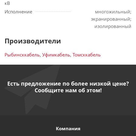
кВ
Исполнение
многожильный;
экранированный;
изолированный
Производители
Рыбинсккабель
,
Уфимкабель
,
Томсккабель
Есть предложение по более низкой цене?
Сообщите нам об этом!
Компания