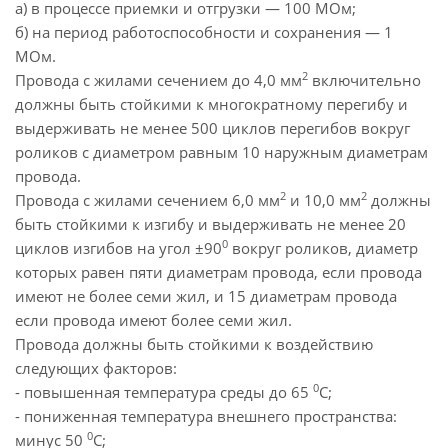
а) в процессе приемки и отгрузки — 100 МОм;
б) на период работоспособности и сохранения — 1
МОм.
2
Провода с жилами сечением до 4,0 мм
включительно
должны быть стойкими к многократному перегибу и
выдерживать не менее 500 циклов перегибов вокруг
роликов с диаметром равным 10 наружным диаметрам
провода.
2
2
Провода с жилами сечением 6,0 мм
и 10,0 мм
должны
быть стойкими к изгибу и выдерживать не менее 20
0
циклов изгибов на угол ±90
вокруг роликов, диаметр
которых равен пяти диаметрам провода, если провода
имеют не более семи жил, и 15 диаметрам провода
если провода имеют более семи жил.
Провода должны быть стойкими к воздействию
следующих факторов:
0
- повышенная температура среды до 65
С;
- пониженная температура внешнего пространства:
0
минус 50
С;