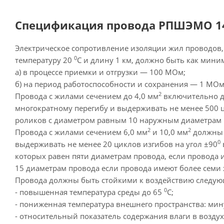
Спецификация провода РПШЭМО 14х
Электрическое сопротивление изоляции жил проводов,
0
температуру 20
С и длину 1 км, должно быть как мини
а) в процессе приемки и отгрузки — 100 МОм;
б) на период работоспособности и сохранения — 1 МОм
2
Провода с жилами сечением до 4,0 мм
включительно д
многократному перегибу и выдерживать не менее 500 
роликов с диаметром равным 10 наружным диаметрам 
2
2
Провода с жилами сечением 6,0 мм
и 10,0 мм
должны 
0
выдерживать не менее 20 циклов изгибов на угол ±90
которых равен пяти диаметрам провода, если провода 
15 диаметрам провода если провода имеют более семи 
Провода должны быть стойкими к воздействию следую
0
- повышенная температура среды до 65
С;
- пониженная температура внешнего пространства: мин
- относительный показатель содержания влаги в воздух