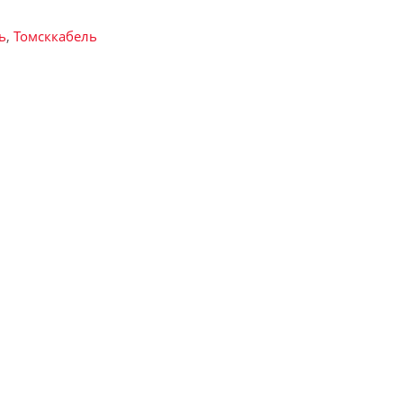
ь
,
Томсккабель