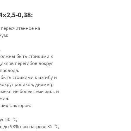
2,5-0,38:
 пересчитанное на
мум:
.
олжны быть стойкими к
циклов перегибов вокруг
провода.
быть стойкими к изгибу и
вокруг роликов, диаметр
имеют не более семи жил, и
жил.
щих факторов:
0
ус 50
С;
0
е до 98% при нагреве 35
С;