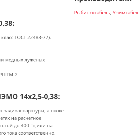
Рыбинсккабель
,
Уфимкабел
,38:
класс ГОСТ 22483-77).
или медных луженых
 РШТМ-2.
МО 14х2,5-0,38:
 радиоаппаратуры, а также
етях на расчетное
тотой до 400 Гц или на
го тока соответственно.