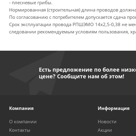
- плесневые грибы.
Нормированная (строительная) длина проводов должна 
По согласованию с потребителем допускается сдача п
Срок эксплуатации провода РПШЭМО 14х2,5-0,38 не мен
следовании рекомендуемым условиям пользования, хр
Есть предложение по более низк
цене? Сообщите нам об этом!
Компания
Информация
О компании
Новости
Контакты
Акции