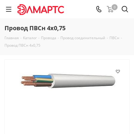
0
Провод ПВСн 4х0,75
Главная
-
Каталог
-
Провода
-
Провод соединительный
-
ПВСн
-
Провод ПВСн 4х0,75