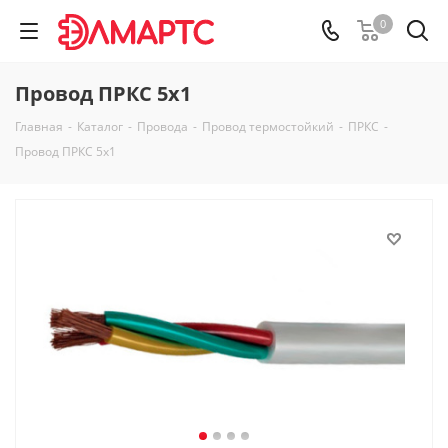
0
Провод ПРКС 5х1
Главная
-
Каталог
-
Провода
-
Провод термостойкий
-
ПРКС
-
Провод ПРКС 5х1