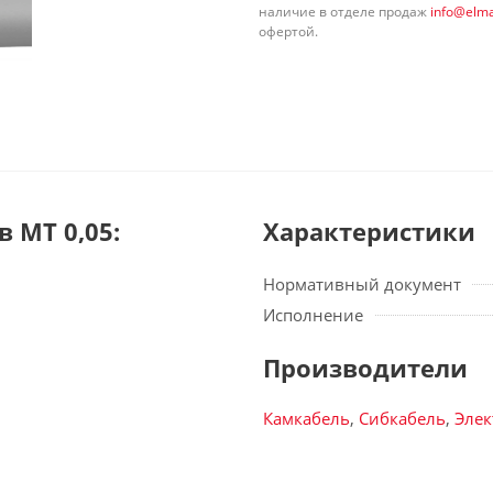
наличие в отделе продаж
info@elma
офертой.
 МТ 0,05:
Характеристики
Нормативный документ
Исполнение
Производители
Камкабель
,
Сибкабель
,
Элек