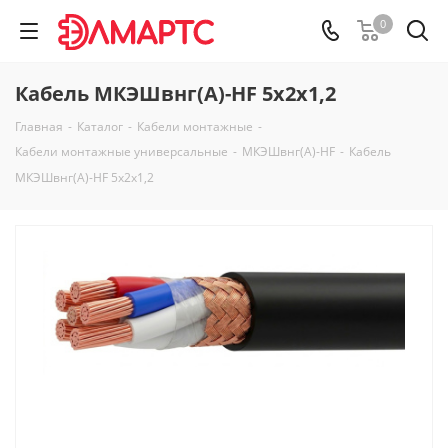
0
Кабель МКЭШвнг(А)-HF 5х2х1,2
Главная
-
Каталог
-
Кабели монтажные
-
Кабели монтажные универсальные
-
МКЭШвнг(А)-HF
-
Кабель
МКЭШвнг(А)-HF 5х2х1,2