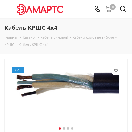
0
Кабель КРШС 4x4
Главная
-
Каталог
-
Кабель силовой
-
Кабели силовые гибкие
-
КРШС
-
Кабель КРШС 4x4
ХИТ