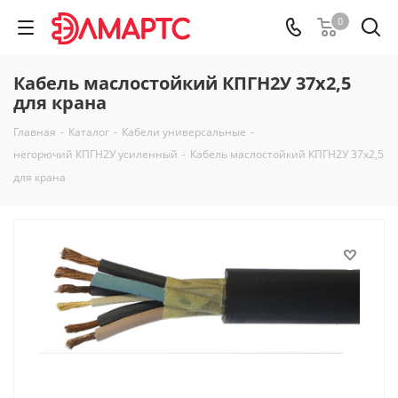
0
Кабель маслостойкий КПГН2У 37х2,5
для крана
Главная
-
Каталог
-
Кабели универсальные
-
негорючий КПГН2У усиленный
-
Кабель маслостойкий КПГН2У 37х2,5
для крана