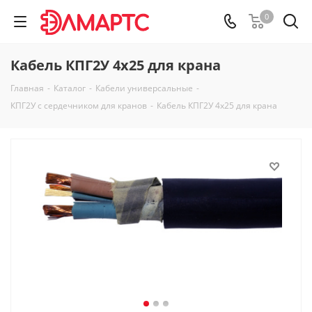
0
Кабель КПГ2У 4х25 для крана
Главная
-
Каталог
-
Кабели универсальные
-
КПГ2У с сердечником для кранов
-
Кабель КПГ2У 4х25 для крана