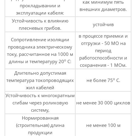
как минимум пять
прокладывании и
внешних диаметров.
эксплуатации кабеля:
Устойчивость к влиянию
устойчив
плесневых грибов.
в процессе приемки и
Сопротивление изоляции
отгрузки - 50 МО на
проводника электрическому
период
току, рассчитанное на 1000 м
работоспособности и
о
длины и температуру 20
С:
сохранения - 1 МОм.
Длительно допустимая
о
температура токопроводящих
не более 75
С.
жил кабелей
Устойчивость к многократным
сгибам через роликовую
не менее 30 000 циклов
систему,
Нормированная
(строительная) длина
не менее 100 м
продукции