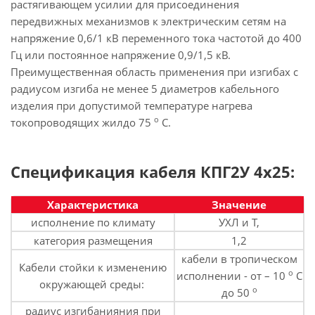
растягивающем усилии для присоединения
передвижных механизмов к электрическим сетям на
напряжение 0,6/1 кВ переменного тока частотой до 400
Гц или постоянное напряжение 0,9/1,5 кВ.
Преимущественная область применения при изгибах с
радиусом изгиба не менее 5 диаметров кабельного
изделия при допустимой температуре нагрева
о
токопроводящих жилдо 75
С.
Спецификация кабеля КПГ2У 4х25:
Характеристика
Значение
исполнение по климату
УХЛ и Т,
категория размещения
1,2
кабели в тропическом
Кабели стойки к изменению
о
исполнении - от – 10
С
окружающей среды:
о
до 50
радиус изгибанияния при