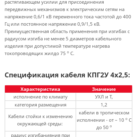
растягивающем усилии для присоединения
передвижных механизмов к электрическим сетям на
напряжение 0,6/1 кВ переменного тока частотой до 400
Гц или постоянное напряжение 0,9/1,5 кВ.
Преимущественная область применения при изгибах с
радиусом изгиба не менее 5 диаметров кабельного
изделия при допустимой температуре нагрева
о
токопроводящих жилдо 75
С.
Спецификация кабеля КПГ2У 4х2,5:
Характеристика
Значение
исполнение по климату
УХЛ и Т,
категория размещения
1,2
кабели в тропическом
Кабели стойки к изменению
о
исполнении - от – 10
С
окружающей среды:
о
до 50
радиус изгибанияния при