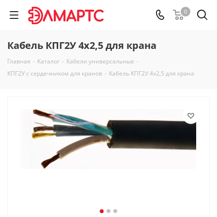
0
Кабель КПГ2У 4х2,5 для крана
Главная
-
Каталог
-
Кабели универсальные
-
КПГ2У с сердечником для кранов
-
Кабель КПГ2У 4х2,5 для крана