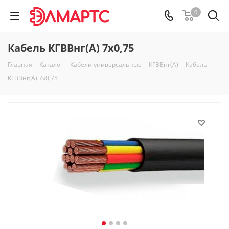
0
Кабель КГВВнг(А) 7х0,75
Главная
-
Каталог
-
Кабели универсальные
-
КГВВнг(А)
-
Кабель
КГВВнг(А) 7х0,75