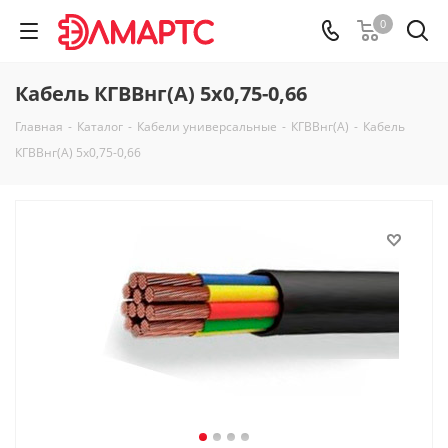
0
Кабель КГВВнг(А) 5х0,75-0,66
Главная
-
Каталог
-
Кабели универсальные
-
КГВВнг(А)
-
Кабель
КГВВнг(А) 5х0,75-0,66