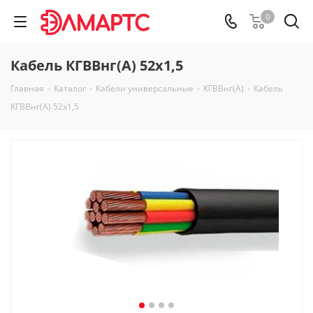
0
Кабель КГВВнг(А) 52х1,5
Главная
-
Каталог
-
Кабели универсальные
-
КГВВнг(А)
-
Кабель
КГВВнг(А) 52х1,5