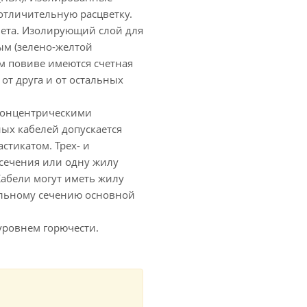
отличительную расцветку.
ета. Изолирующий слой для
ым (зелено-желтой
ом повиве имеются счетная
от друга и от остальных
 концентрическими
ых кабелей допускается
стикатом. Трех- и
сечения или одну жилу
Кабели могут иметь жилу
льному сечению основной
уровнем горючести.