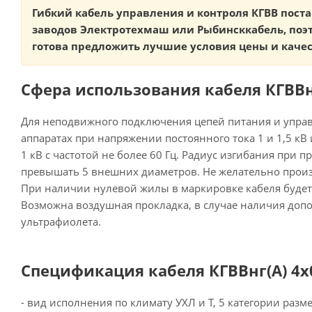
Гибкий кабель управления и контроля КГВВ пост
заводов Электротехмаш или Рыбинсккабель, поэ
готова предложить лучшие условия цены и каче
Сфера использования кабеля КГВВнг(
Для неподвижного подключения цепей питания и управ
аппаратах при напряжении постоянного тока 1 и 1,5 кВ 
1 кВ с частотой не более 60 Гц. Радиус изгибания при 
превышать 5 внешних диаметров. Не желательно произ
При наличии нулевой жилы в маркировке кабеля будет 
Возможна воздушная прокладка, в случае наличия доп
ультрафиолета.
Спецификация кабеля КГВВнг(А) 4х0
- вид исполнения по климату УХЛ и Т, 5 категории раз