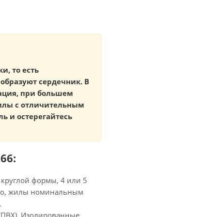
и, то есть
образуют сердечник. В
ация, при большем
жилы с отличительным
ь и остерегайтесь
66:
 круглой формы, 4 или 5
но, жилы номинальным
.
 (ПВХ). Изолированные