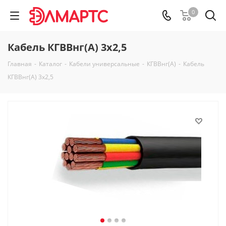
0
Кабель КГВВнг(А) 3х2,5
Главная
-
Каталог
-
Кабели универсальные
-
КГВВнг(А)
-
Кабель
КГВВнг(А) 3х2,5