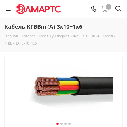
0
Кабель КГВВнг(А) 3х10+1х6
Главная
-
Каталог
-
Кабели универсальные
-
КГВВнг(А)
-
Кабель
КГВВнг(А) 3х10+1х6