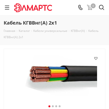
0
Кабель КГВВнг(А) 2х1
Главная
-
Каталог
-
Кабели универсальные
-
КГВВнг(А)
-
Кабель
КГВВнг(А) 2х1