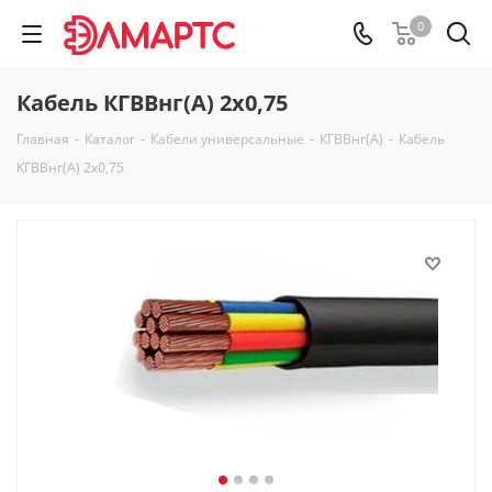
0
Кабель КГВВнг(А) 2х0,75
Главная
-
Каталог
-
Кабели универсальные
-
КГВВнг(А)
-
Кабель
КГВВнг(А) 2х0,75