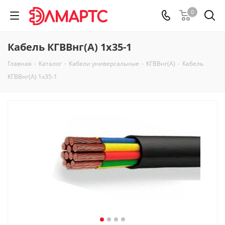
0
Кабель КГВВнг(А) 1х35-1
Главная
-
Каталог
-
Кабели универсальные
-
КГВВнг(А)
-
Кабель
КГВВнг(А) 1х35-1