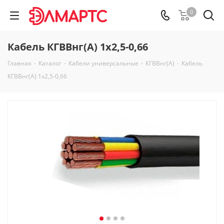
0
Кабель КГВВнг(А) 1х2,5-0,66
Главная
-
Каталог
-
Кабели универсальные
-
КГВВнг(А)
-
Кабель
КГВВнг(А) 1х2,5-0,66