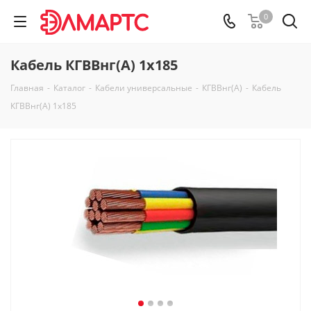
0
Кабель КГВВнг(А) 1х185
Главная
-
Каталог
-
Кабели универсальные
-
КГВВнг(А)
-
Кабель
КГВВнг(А) 1х185