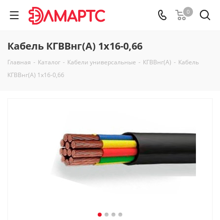
0
Кабель КГВВнг(А) 1х16-0,66
Главная
-
Каталог
-
Кабели универсальные
-
КГВВнг(А)
-
Кабель
КГВВнг(А) 1х16-0,66