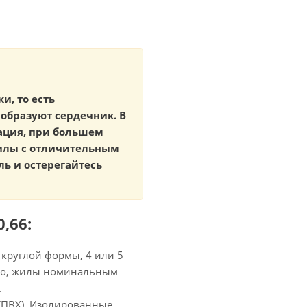
и, то есть
образуют сердечник. В
ация, при большем
жилы с отличительным
ь и остерегайтесь
,66:
 круглой формы, 4 или 5
но, жилы номинальным
.
 (ПВХ). Изолированные