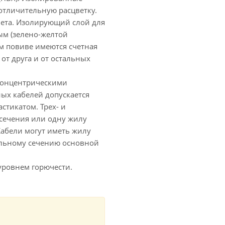
отличительную расцветку.
ета. Изолирующий слой для
ым (зелено-желтой
ом повиве имеются счетная
от друга и от остальных
 концентрическими
ых кабелей допускается
стикатом. Трех- и
сечения или одну жилу
Кабели могут иметь жилу
льному сечению основной
уровнем горючести.